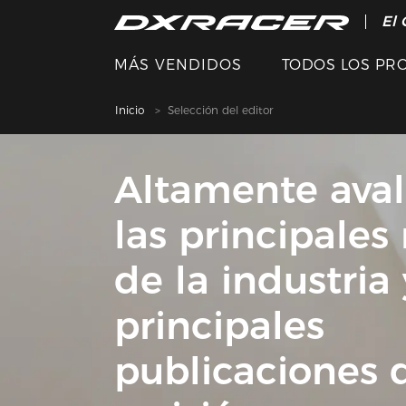
El 
MÁS VENDIDOS
TODOS LOS PR
Inicio
Selección del editor
Altamente ava
las principales 
de la industria 
principales
publicaciones 