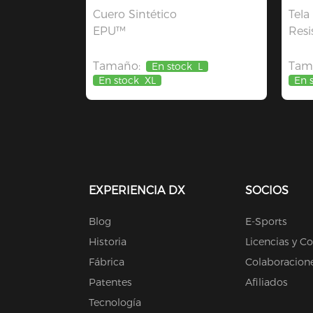
Cuero Sintético
Tela
EPU™
Resi
Tamaño:
Tam
En stock
L
En stock
XL
En 
EXPERIENCIA DX
SOCIOS
Blog
E-Sports
Historia
Licencias y C
Fábrica
Colaboracion
Patentes
Afiliados
Tecnología