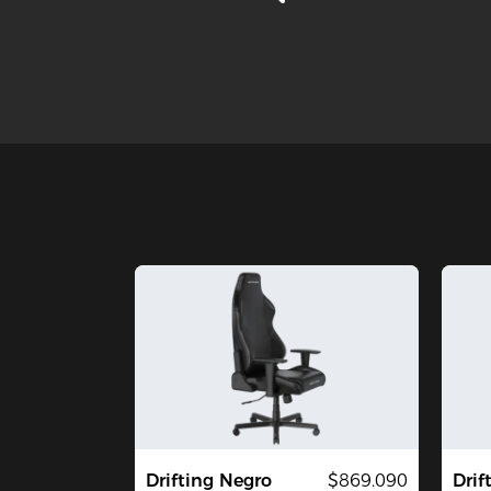
Drifting Negro
$869.090
Drif