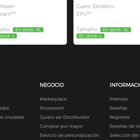
 Water-
Cuero Sintético
stant™
EPU™
año:
Tamaño:
En stock
XL
En stock
XL
stock
L
En stock
L
NEGOCIO
INFORMAC
Marketplace
Premios
olabs
Showroom
Reseñas
es cruzadas
Quiero ser Distribuidor
Regiones
Comprar por mayor
Reseñas de in
Servicio de personalización
Selección del