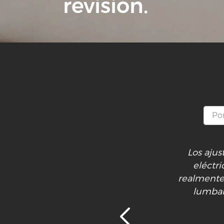
revisión.
Los aju
eléctri
realmente 
lumbar 