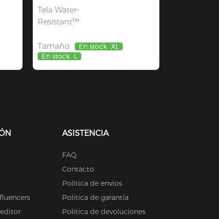
Tela Water-
Resistant™
Tamaño:
En stock
XL
En stock
L
IÓN
ASISTENCIA
FAQ
Contacto
Política de envios
fluencers
Política de garantía
 editor
Política de devoluciones