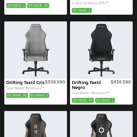
Cuero Sintético EPU™
En stock
L
En stock
XL
En stock
L
$938.590
$938.590
Drifting Textil Gris
Drifting Textil 
Negro
Tela Water-Resistant™
Tela Water-Resistant™
En stock
XL
En stock
L
En stock
XL
En stock
L