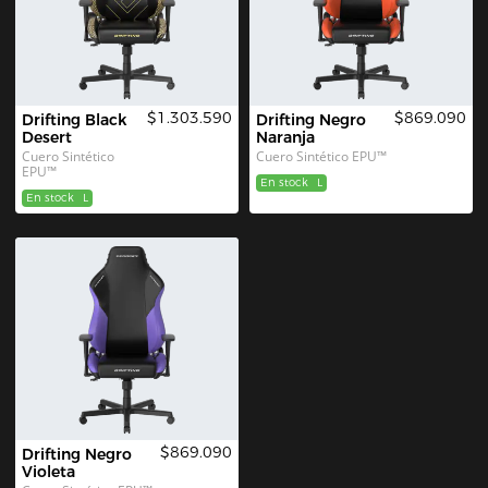
$1.303.590
$869.090
Drifting Black 
Drifting Negro 
Desert
Naranja
Cuero Sintético 
Cuero Sintético EPU™
EPU™
En stock
L
En stock
L
$869.090
Drifting Negro 
Violeta