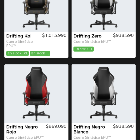
$1.013.990
$938.590
Drifting Koi
Drifting Zero
Cuero Sintético 
Cuero Sintético EPU™
EPU™
En stock
L
En stock
XL
En stock
L
$869.090
$938.590
Drifting Negro 
Drifting Negro 
Rojo
Blanco
Cuero Sintético EPU™
Cuero Sintético EPU™