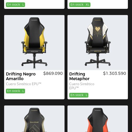
En stock
L
En stock
XL
$869.090
$1.303.590
Drifting Negro 
Drifting 
Amarillo
Metaphor
Cuero Sintético EPU™
Cuero Sintético 
EPU™
En stock
L
En stock
L