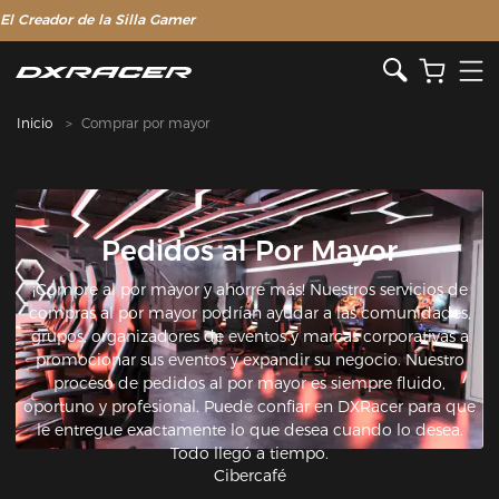
El Creador de la Silla Gamer
Inicio
Comprar por mayor
Pedidos al Por Mayor
¡Compre al por mayor y ahorre más! Nuestros servicios de
compras al por mayor podrían ayudar a las comunidades,
grupos, organizadores de eventos y marcas corporativas a
promocionar sus eventos y expandir su negocio. Nuestro
proceso de pedidos al por mayor es siempre fluido,
oportuno y profesional. Puede confiar en DXRacer para que
le entregue exactamente lo que desea cuando lo desea.
Todo llegó a tiempo.
Cibercafé