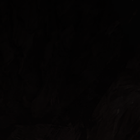
SHOP NOW
ⒸATLUS. ⒸSEGA.
EXPERIENCIA DX
Blog
Historia