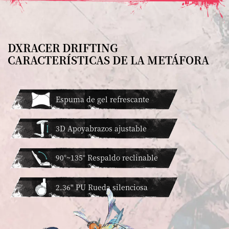
DXRACER DRIFTING
CARACTERÍSTICAS DE LA METÁFORA
Espuma de gel refrescante
3D Apoyabrazos ajustable
90°~135° Respaldo reclinable
2.36'' PU Rueda silenciosa