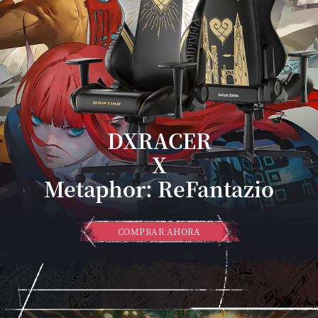
DXRACER
X
Metaphor: ReFantazio
COMPRAR AHORA