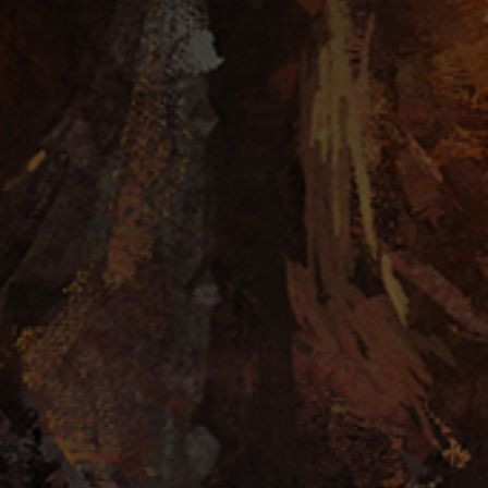
Marketplace
Showroom
Quiero ser Distribuidor
Comprar por mayor
Servicio de personalización
INFORMACIÓN
Premios
Reseñas
Regiones
Reseñas de influencers
Selección del editor