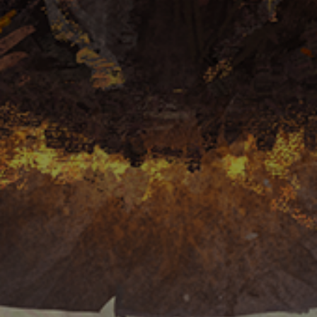
ASISTENCIA
FAQ
Contacto
Política de envios
Política de garantía
Política de devoluciones
Servicio postventa
Privacidad
Botón de arrepentimiento
Seguimiento de pedidos