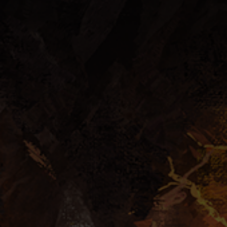
Fábrica
Patentes
Tecnología
Certificaciones
SOCIOS
E-Sports
Licencias y Colabs
Colaboraciones cruzadas
Afiliados
NEGOCIO